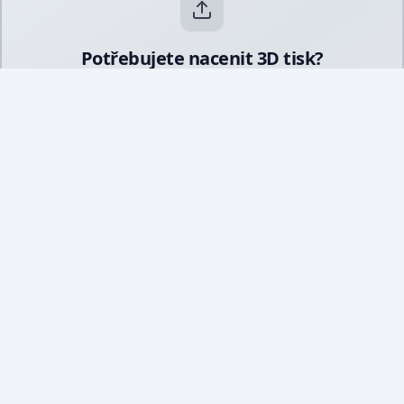
Potřebujete nacenit 3D tisk?
Nahrajte svůj 3D model a okamžitě získejte orientační
cenu. Podporujeme STL, STEP i 3MF.
Spočítat cenu online
Poradit se přes WhatsApp
Líbí se vám článek? Sdílejte ho.