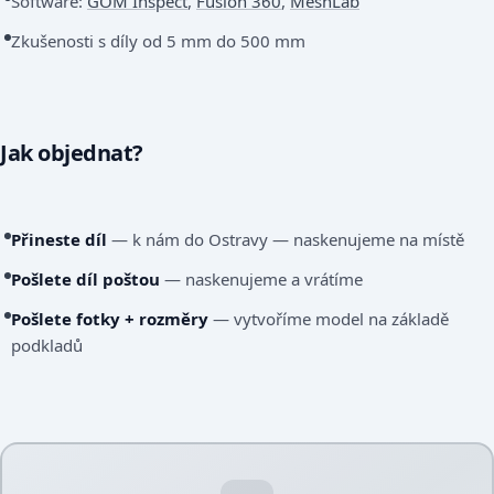
Software:
GOM Inspect
,
Fusion 360
,
MeshLab
Zkušenosti s díly od 5 mm do 500 mm
Jak objednat?
Přineste díl
— k nám do Ostravy — naskenujeme na místě
Pošlete díl poštou
— naskenujeme a vrátíme
Pošlete fotky + rozměry
— vytvoříme model na základě
podkladů