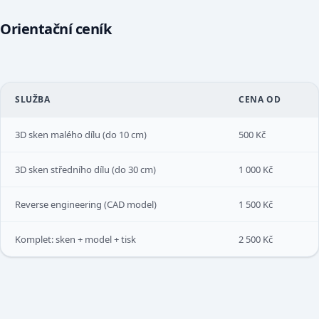
Orientační ceník
SLUŽBA
CENA OD
3D sken malého dílu (do 10 cm)
500 Kč
3D sken středního dílu (do 30 cm)
1 000 Kč
Reverse engineering (CAD model)
1 500 Kč
Komplet: sken + model + tisk
2 500 Kč