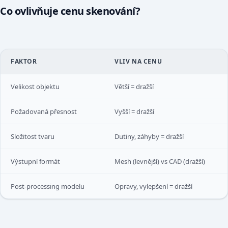
Co ovlivňuje cenu skenování?
FAKTOR
VLIV NA CENU
Velikost objektu
Větší = dražší
Požadovaná přesnost
Vyšší = dražší
Složitost tvaru
Dutiny, záhyby = dražší
Výstupní formát
Mesh (levnější) vs CAD (dražší)
Post-processing modelu
Opravy, vylepšení = dražší