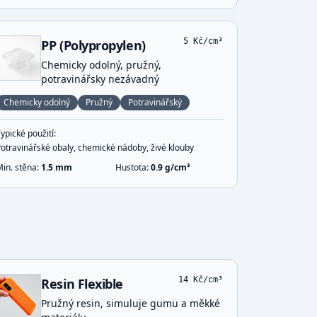
5
Kč/cm³
PP (Polypropylen)
Chemicky odolný, pružný,
potravinářsky nezávadný
Chemicky odolný
Pružný
Potravinářský
ypické použití:
Potravinářské obaly, chemické nádoby, živé klouby
Min. stěna:
1.5
mm
Hustota:
0.9
g/cm³
14
Kč/cm³
Resin Flexible
Pružný resin, simuluje gumu a měkké