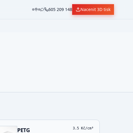
605 209 148
Nacenit 3D tisk
3.5
Kč/cm³
PETG