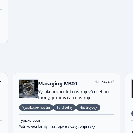
³
65
Kč/cm³
Maraging M300
Vysokopevnostní nástrojová ocel pro
formy, přípravky a nástroje
Vysokopevnostní
Tvrditelný
Nástrojový
Typické použití:
Vstřikovací formy, nástrojové vložky, přípravky
T