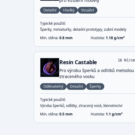
pro vizuální modely
Detailní
Hladký
Vizuální
Typické použití:
Šperky, miniaturky, detailní prototypy, zubní modely
Min. stěna:
0.8
mm
Hustota:
1.18
g/cm³
16
Kč/cm
Resin Castable
Pro výrobu šperků a odlitků metodou
ztraceného vosku
Odlévatelný
Detailní
Šperky
Typické použití:
Výroba šperků, odlitky, ztracený vosk, klenotnictví
Min. stěna:
0.5
mm
Hustota:
1.1
g/cm³