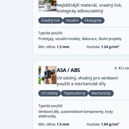
Nejběžnější materiál, snadný tisk,
biologicky odbouratelný
Snadný tisk
Vizuální
Ekologický
Typické použití:
Prototypy, vizuální modely, dekorace, školní projekty
Min. stěna:
1.2
mm
Hustota:
1.24
g/cm³
4
Kč/cm
ASA / ABS
UV odolný, vhodný pro venkovní
použití a mechanické díly
UV odolný
Teplovzdorný
Mechanický
Typické použití:
Venkovní díly, automobilové komponenty, kryty
elektroniky
Min. stěna:
1.5
mm
Hustota:
1.04
g/cm³