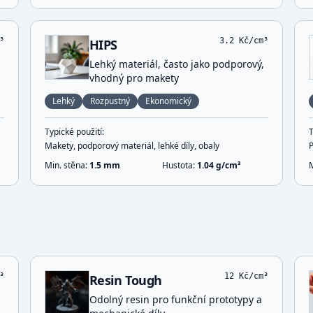
³
3.2
Kč/cm³
HIPS
Lehký materiál, často jako podporový,
vhodný pro makety
Lehký
Rozpustný
Ekonomický
Typické použití:
T
Makety, podporový materiál, lehké díly, obaly
Min. stěna:
1.5
mm
Hustota:
1.04
g/cm³
³
12
Kč/cm³
Resin Tough
Odolný resin pro funkční prototypy a