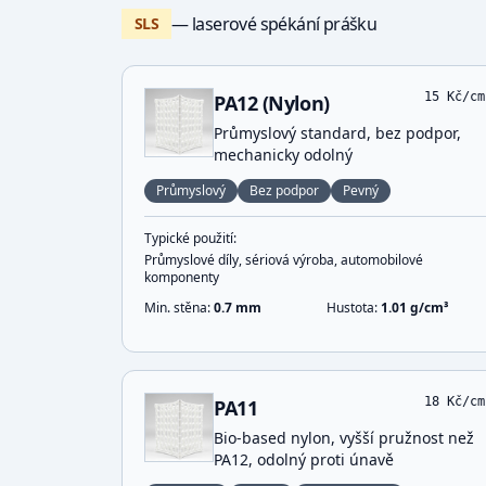
— laserové spékání prášku
SLS
15
Kč/cm
PA12 (Nylon)
Průmyslový standard, bez podpor,
mechanicky odolný
Průmyslový
Bez podpor
Pevný
Typické použití:
Průmyslové díly, sériová výroba, automobilové
komponenty
Min. stěna:
0.7
mm
Hustota:
1.01
g/cm³
18
Kč/cm
PA11
Bio-based nylon, vyšší pružnost než
PA12, odolný proti únavě