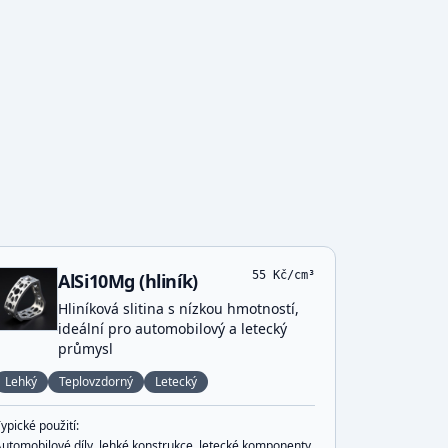
55
Kč/cm³
AlSi10Mg (hliník)
Hliníková slitina s nízkou hmotností,
ideální pro automobilový a letecký
průmysl
Lehký
Teplovzdorný
Letecký
ypické použití:
Automobilové díly, lehké konstrukce, letecké komponenty