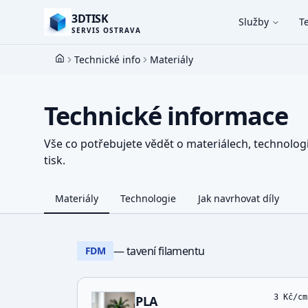
3DTISK
Služby
T
SERVIS OSTRAVA
Technické info
Materiály
Domů
Technické informace
Vše co potřebujete vědět o materiálech, technolog
tisk.
Materiály
Technologie
Jak navrhovat díly
— tavení filamentu
FDM
3
Kč/cm
PLA