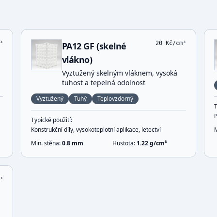
³
20
Kč/cm³
PA12 GF (skelné
vlákno)
Vyztužený skelným vláknem, vysoká
tuhost a tepelná odolnost
Vyztužený
Tuhý
Teplovzdorný
T
Typické použití:
Konstrukční díly, vysokoteplotní aplikace, letectví
Min. stěna:
0.8
mm
Hustota:
1.22
g/cm³
³