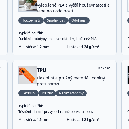
Vylepšené PLA s vyšší houževnatostí a
tepelnou odolností
Houževnatý
Snadný tisk
Odolnější
Typické použití:
T
Funkční prototypy, mechanické díly, lepší než PLA
Min. stěna:
1.2
mm
Hustota:
1.24
g/cm³
³
5.5
Kč/cm³
TPU
Flexibilní a pružný materiál, odolný
proti nárazu
Flexibilní
Pružný
Nárazuvzdorný
Typické použití:
T
Těsnění, tlumicí prvky, ochranné pouzdra, obuv
O
Min. stěna:
1.5
mm
Hustota:
1.21
g/cm³