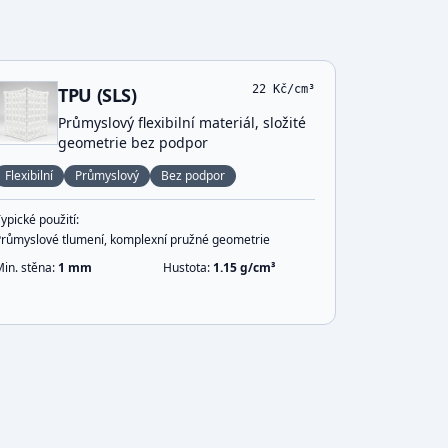
22
Kč/cm³
TPU (SLS)
Průmyslový flexibilní materiál, složité
geometrie bez podpor
Flexibilní
Průmyslový
Bez podpor
ypické použití:
Průmyslové tlumení, komplexní pružné geometrie
Min. stěna:
1
mm
Hustota:
1.15
g/cm³