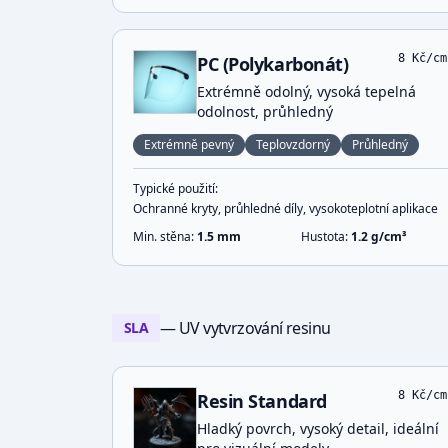
8
Kč/cm
PC (Polykarbonát)
Extrémně odolný, vysoká tepelná
odolnost, průhledný
Extrémně pevný
Teplovzdorný
Průhledný
Typické použití:
Ochranné kryty, průhledné díly, vysokoteplotní aplikace
Min. stěna:
1.5
mm
Hustota:
1.2
g/cm³
— UV vytvrzování resinu
SLA
8
Kč/cm
Resin Standard
Hladký povrch, vysoký detail, ideální