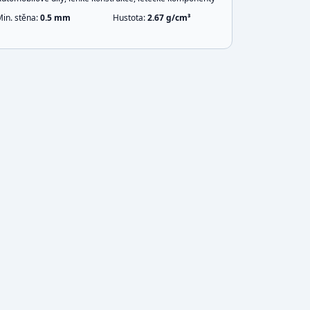
Min. stěna:
0.5
mm
Hustota:
2.67
g/cm³