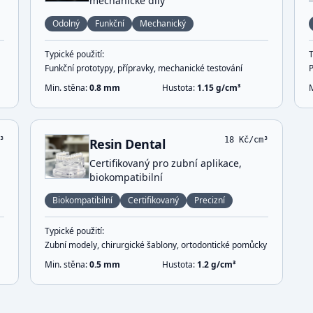
mechanické díly
Odolný
Funkční
Mechanický
Typické použití:
T
Funkční prototypy, přípravky, mechanické testování
Min. stěna:
0.8
mm
Hustota:
1.15
g/cm³
³
18
Kč/cm³
Resin Dental
Certifikovaný pro zubní aplikace,
biokompatibilní
Biokompatibilní
Certifikovaný
Precizní
Typické použití:
Zubní modely, chirurgické šablony, ortodontické pomůcky
Min. stěna:
0.5
mm
Hustota:
1.2
g/cm³