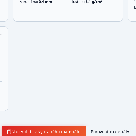
Min. stěna:
0.4
mm
Hustota:
8.1
g/cm³
³
Nacenit díl z vybraného materiálu
Porovnat materiály