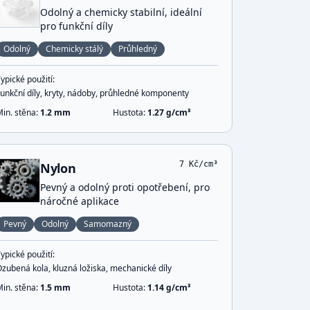
Odolný a chemicky stabilní, ideální
pro funkční díly
Odolný
Chemicky stálý
Průhledný
ypické použití:
Funkční díly, kryty, nádoby, průhledné komponenty
Min. stěna:
1.2
mm
Hustota:
1.27
g/cm³
7
Kč/cm³
Nylon
Pevný a odolný proti opotřebení, pro
náročné aplikace
Pevný
Odolný
Samomazný
ypické použití:
zubená kola, kluzná ložiska, mechanické díly
Min. stěna:
1.5
mm
Hustota:
1.14
g/cm³