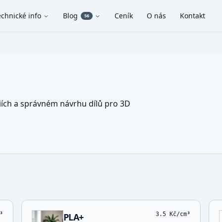
echnické info
Blog
Ceník
O nás
Kontakt
56
iích a správném návrhu dílů pro 3D
³
3.5
Kč/cm³
PLA+