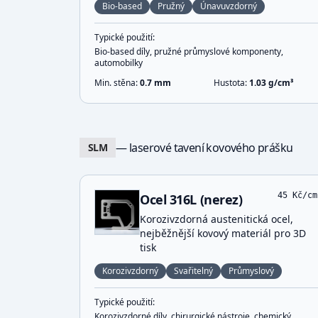
Bio-based
Pružný
Únavuvzdorný
Typické použití:
Bio-based díly, pružné průmyslové komponenty,
automobilky
Min. stěna:
0.7
mm
Hustota:
1.03
g/cm³
— laserové tavení kovového prášku
SLM
45
Kč/cm
Ocel 316L (nerez)
Korozivzdorná austenitická ocel,
nejběžnější kovový materiál pro 3D
tisk
Korozivzdorný
Svařitelný
Průmyslový
Typické použití:
Korozivzdorné díly, chirurgické nástroje, chemický