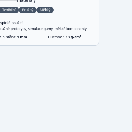
materiály
Flexibilní
Pružný
Měkký
ypické použití:
Pružné prototypy, simulace gumy, měkké komponenty
Min. stěna:
1
mm
Hustota:
1.13
g/cm³