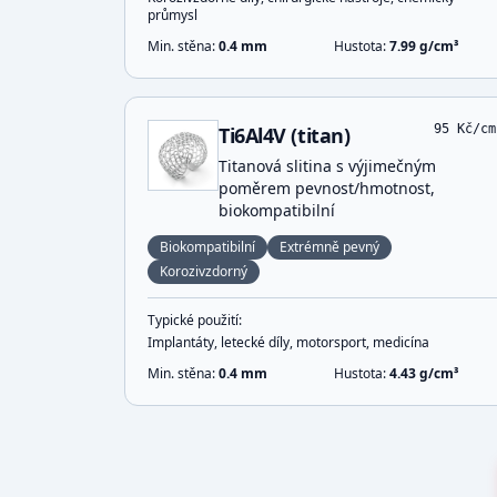
průmysl
Min. stěna:
0.4
mm
Hustota:
7.99
g/cm³
95
Kč/cm
Ti6Al4V (titan)
Titanová slitina s výjimečným
poměrem pevnost/hmotnost,
biokompatibilní
Biokompatibilní
Extrémně pevný
Korozivzdorný
Typické použití:
Implantáty, letecké díly, motorsport, medicína
Min. stěna:
0.4
mm
Hustota:
4.43
g/cm³