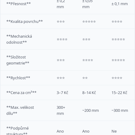
± 0,2
± 0,05
**Přesnost**
± 0,1 mm
mm
mm
**Kvalita povrchu**
⭐⭐⭐
⭐⭐⭐⭐⭐
⭐⭐⭐⭐
**Mechanická
⭐⭐⭐⭐
⭐⭐⭐
⭐⭐⭐⭐⭐
odolnost**
**Složitost
⭐⭐⭐
⭐⭐⭐⭐
⭐⭐⭐⭐⭐
geometrie**
**Rychlost**
⭐⭐⭐
⭐⭐
⭐⭐⭐⭐
**Cena za cm³**
3–7 Kč
8–14 Kč
15–22 Kč
**Max. velikost
300+
~200 mm
~300 mm
dílu**
mm
**Podpůrné
Ano
Ano
Ne
struktury**