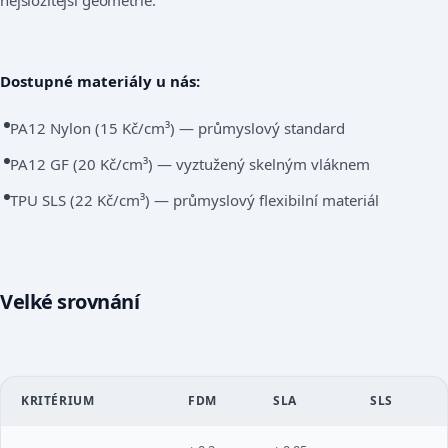
nejsložitější geometrie.
Dostupné materiály u nás:
PA12 Nylon (15 Kč/cm³) — průmyslový standard
PA12 GF (20 Kč/cm³) — vyztužený skelným vláknem
TPU SLS (22 Kč/cm³) — průmyslový flexibilní materiál
Velké srovnání
KRITÉRIUM
FDM
SLA
SLS