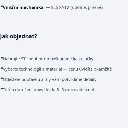
Vnitřní mechanika:
— SLS PA12 (odolné, přesné)
Jak objednat?
Nahrajte STL soubor do naší
online kalkulačky
Vyberte technologii a materiál — cenu uvidíte okamžitě
Odešlete poptávku a my vám potvrdíme detaily
Tisk a doručení obvykle do 3–5 pracovních dní
Nevíte, kterou technologii zvolit? Napište nám a poradíme
zdarma!