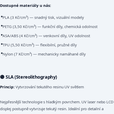
Dostupné materiály u nás:
PLA (3 Kč/cm³) — snadný tisk, vizuální modely
PETG (3,50 Kč/cm³) — funkční díly, chemická odolnost
ASA/ABS (4 Kč/cm³) — venkovní díly, UV odolnost
TPU (5,50 Kč/cm³) — flexibilní, pružné díly
Nylon (7 Kč/cm³) — mechanicky namáhané díly
🟣 SLA (Stereolithography)
Princip:
Vytvrzování tekutého resinu UV světlem
Nejpřesnější technologie s hladkým povrchem. UV laser nebo LCD
displej postupně vytvrzuje tekutý resin. Ideální pro detailní a