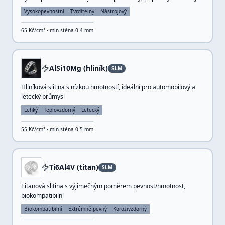
Vysokopevnostní
Tvrditelný
Nástrojový
65
Kč/cm³ · min stěna
0.4
mm
AlSi10Mg (hliník)
SLM
Hliníková slitina s nízkou hmotností, ideální pro automobilový a
letecký průmysl
Lehký
Teplovzdorný
Letecký
55
Kč/cm³ · min stěna
0.5
mm
Ti6Al4V (titan)
SLM
Titanová slitina s výjimečným poměrem pevnost/hmotnost,
biokompatibilní
Biokompatibilní
Extrémně pevný
Korozivzdorný