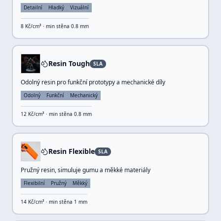
Detailní
Hladký
Vizuální
8
Kč/cm³ · min stěna
0.8
mm
Resin Tough
SLA
Odolný resin pro funkční prototypy a mechanické díly
Odolný
Funkční
Mechanický
12
Kč/cm³ · min stěna
0.8
mm
Resin Flexible
SLA
Pružný resin, simuluje gumu a měkké materiály
Flexibilní
Pružný
Měkký
14
Kč/cm³ · min stěna
1
mm