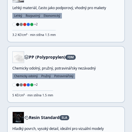
Lehký materiál, často jako podporový, vhodný pro makety
Lehký
Rozpustný
Ekonomický
+
2
3.2
Kč/cm³ · min stěna
1.5
mm
PP (Polypropylen)
FDM
Chemicky odolný, pružný, potravinářsky nezávadný
Chemicky odolný
Pružný
Potravinářský
+
2
5
Kč/cm³ · min stěna
1.5
mm
Resin Standard
SLA
Hladký povrch, vysoký detail, ideální pro vizuální modely