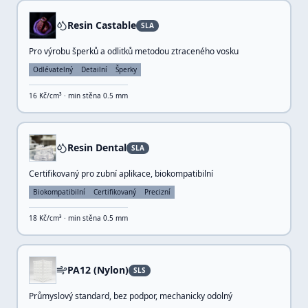
Resin Castable
SLA
Pro výrobu šperků a odlitků metodou ztraceného vosku
Odlévatelný
Detailní
Šperky
16
Kč/cm³ · min stěna
0.5
mm
Resin Dental
SLA
Certifikovaný pro zubní aplikace, biokompatibilní
Biokompatibilní
Certifikovaný
Precizní
18
Kč/cm³ · min stěna
0.5
mm
PA12 (Nylon)
SLS
Průmyslový standard, bez podpor, mechanicky odolný