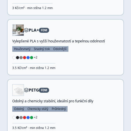
3
Kč/cm³ · min stěna
1.2
mm
PLA+
FDM
Vylepšené PLA s vyšší houževnatostí a tepelnou odolností
Houževnatý
Snadný tisk
Odolnější
+
2
3.5
Kč/cm³ · min stěna
1.2
mm
PETG
FDM
Odolný a chemicky stabilní, ideální pro funkční díly
Odolný
Chemicky stálý
Průhledný
+
2
3.5
Kč/cm³ · min stěna
1.2
mm