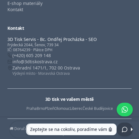
E-shop materiály
Kontakt
Kontakt
3D Tisk Servis - Bc. Ondřej Procházka - SEO
Frýdecká 2044, Šenov, 739 34
IČ: 08764239 · Plátce DPH
(+420) 605 209 148
info@
3dtiskostrava.cz
Zahradní 1471/1, 702 00 Ostrava
Výdejní místo · Moravská Ostrava
3D tisk ve vašem městě
Praha
Brno
Plzeň
Olomouc
Liberec
České Budějovice
🚚 Doručujeme po celé ČR — Praha · Brno · Plzeň · Olomouc · Liberec ·
Zeptejte se na cokoliv, poradíme vám 🤖
České Budějovice a další města