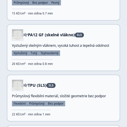
Průmyslový
Bez podpor
Pevný
15
Kč/cm³ · min stěna
0.7
mm
PA12 GF (skelné vlákno)
SLS
Vyztužený skelným vláknem, vysoká tuhost a tepelná odolnost
Vyztužený
Tuhý
Teplovzdorný
20
Kč/cm³ · min stěna
0.8
mm
TPU (SLS)
SLS
Průmyslový flexibilní materiál, složité geometrie bez podpor
Flexibilní
Průmyslový
Bez podpor
22
Kč/cm³ · min stěna
1
mm