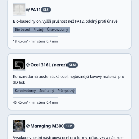
PA11
SLS
Bio-based nylon, vyšší pružnost než PA12, odolný proti únavě
Bio-based
Pružný
Únavuvzdorný
18
Kč/cm³ · min stěna
0.7
mm
Ocel 316L (nerez)
SLM
Korozivzdorná austenitická ocel, nejběžnější kovový materiál pro
3D tisk
Korozivzdorný
Svařitelný
Průmyslový
45
Kč/cm³ · min stěna
0.4
mm
Maraging M300
SLM
Vysokopevnostní nástrojová ocel pro formy, přípravky a nástroje